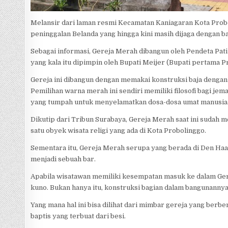
Melansir dari laman resmi Kecamatan Kaniagaran Kota Prob
peninggalan Belanda yang hingga kini masih dijaga dengan ba
Sebagai informasi, Gereja Merah dibangun oleh Pendeta Pat
yang kala itu dipimpin oleh Bupati Meijer (Bupati pertama P
Gereja ini dibangun dengan memakai konstruksi baja denga
Pemilihan warna merah ini sendiri memiliki filosofi bagi jem
yang tumpah untuk menyelamatkan dosa-dosa umat manusia
Dikutip dari Tribun Surabaya, Gereja Merah saat ini sudah 
satu obyek wisata religi yang ada di Kota Probolinggo.
Sementara itu, Gereja Merah serupa yang berada di Den Haag,
menjadi sebuah bar.
Apabila wisatawan memiliki kesempatan masuk ke dalam Ger
kuno. Bukan hanya itu, konstruksi bagian dalam bangunannya
Yang mana hal ini bisa dilihat dari mimbar gereja yang berb
baptis yang terbuat dari besi.