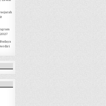
rsejarah
it
rogram
 2027
 Budaya
erdiri