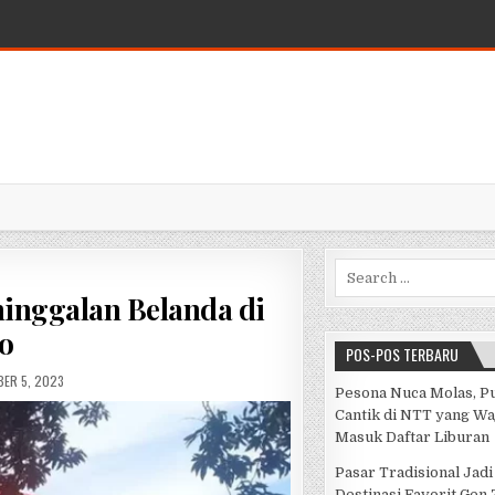
Search for:
ninggalan Belanda di
o
POS-POS TERBARU
ED DATE:
ER 5, 2023
Pesona Nuca Molas, P
Cantik di NTT yang Wa
Masuk Daftar Liburan
Pasar Tradisional Jadi
Destinasi Favorit Gen