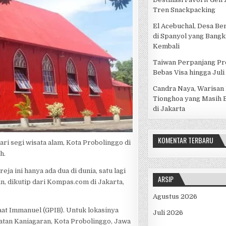
Tren Snackpacking
El Acebuchal, Desa Be
di Spanyol yang Bangk
Kembali
Taiwan Perpanjang P
Bebas Visa hingga Juli
Candra Naya, Warisan
Tionghoa yang Masih B
di Jakarta
KOMENTAR TERBARU
ari segi wisata alam, Kota Probolinggo di
h.
ja ini hanya ada dua di dunia, satu lagi
ARSIP
in, dikutip dari Kompas.com di Jakarta,
Agustus 2026
aat Immanuel (GPIB). Untuk lokasinya
Juli 2026
atan Kaniagaran, Kota Probolinggo, Jawa