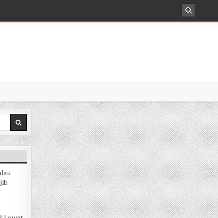
ulau
jib
 Z Lewat