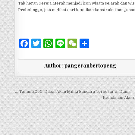
Tak heran Gereja Merah menjadi icon wisata sejarah dan wisa
Probolinggo, jika melihat dari keunikan konstruksi bangunan
F
T
W
Li
W
S
a
w
h
n
e
h
c
it
at
e
C
ar
Author:
pangeranbertopeng
e
te
s
h
e
b
r
A
at
o
p
Navigasi pos
← Tahun 2050, Dubai Akan Miliki Bandara Terbesar di Dunia
Keindahan Alam 
o
p
k