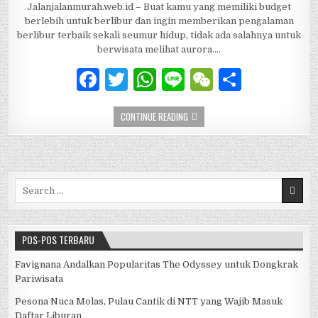
Jalanjalanmurah.web.id – Buat kamu yang memiliki budget
k
berlebih untuk berlibur dan ingin memberikan pengalaman
berlibur terbaik sekali seumur hidup, tidak ada salahnya untuk
berwisata melihat aurora….
F
T
W
Li
W
S
a
w
h
n
e
h
BAK NEGERI DONGENG, 5 DESTINASI 
CONTINUE READING
c
it
at
e
C
ar
e
te
s
h
e
b
r
A
at
Search for:
o
p
o
p
k
POS-POS TERBARU
Favignana Andalkan Popularitas The Odyssey untuk Dongkrak
Pariwisata
Pesona Nuca Molas, Pulau Cantik di NTT yang Wajib Masuk
Daftar Liburan