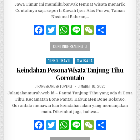
k
Jawa Timur ini memiliki banyak tempat wisata menarik.
Contohnya saja seperti Kawah Ijen, Alas Purwo, Taman
Nasional Baluran,…
F
T
W
Li
W
S
a
w
h
n
e
h
5 HIDDEN GEM DI BANYUWANGI INI WA
CONTINUE READING
c
it
at
e
C
ar
e
te
s
h
e
INFO TRAVEL
WISATA
Posted in
b
r
A
at
Keindahan Pesona Wisata Tanjung Tihu
Gorontalo
o
p
AUTHOR:
PUBLISHED DATE:
PANGERANBERTOPENG
MARET 10, 2023
o
p
Jalanjalanmurah.web.id – Pantai Tanjung Tihu yang ada di Desa
k
Tihu, Kecamatan Bone Pantai, Kabupaten Bone Bolango,
Gorontalo menawarkan keindahan alam yang memanjakan
mata. Diketahui juga, bahwa…
F
T
W
Li
W
S
a
w
h
n
e
h