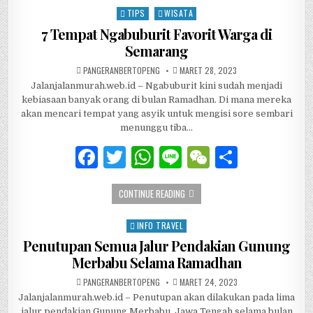
e
te
s
h
e
TIPS
WISATA
Posted in
b
r
A
at
7 Tempat Ngabuburit Favorit Warga di
Semarang
o
p
AUTHOR:
PUBLISHED DATE:
PANGERANBERTOPENG
MARET 28, 2023
o
p
Jalanjalanmurah.web.id – Ngabuburit kini sudah menjadi
k
kebiasaan banyak orang di bulan Ramadhan. Di mana mereka
akan mencari tempat yang asyik untuk mengisi sore sembari
menunggu tiba…
F
T
W
Li
W
S
a
w
h
n
e
h
7 TEMPAT NGABUBURIT FAVORIT WA
CONTINUE READING
c
it
at
e
C
ar
e
te
s
h
e
INFO TRAVEL
Posted in
b
r
A
at
Penutupan Semua Jalur Pendakian Gunung
Merbabu Selama Ramadhan
o
p
AUTHOR:
PUBLISHED DATE:
PANGERANBERTOPENG
MARET 24, 2023
o
p
Jalanjalanmurah.web.id – Penutupan akan dilakukan pada lima
jalur pendakian Gunung Merbabu, Jawa Tengah selama bulan