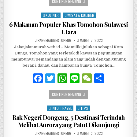
KEINDAHAN PESONA WISATA TANJUNG
CONTINUE READING
c
it
at
e
C
ar
e
te
s
h
e
KULINER
WISATA KULINER
Posted in
b
r
A
at
6 Makanan Populer Khas Tomohon Sulawesi
Utara
o
p
AUTHOR:
PUBLISHED DATE:
PANGERANBERTOPENG
MARET 7, 2023
o
p
Jalanjalanmurah.web.id – Memiliki julukan sebagai Kota
k
Bunga, Tomohon yang terletak di kawasan pegunungan
mempunyai pemandangan alam yang indah dengan gunung
berapi, danau, dan hamparan bunga. Tomohon…
F
T
W
Li
W
S
a
w
h
n
e
h
6 MAKANAN POPULER KHAS TOMOHON
CONTINUE READING
c
it
at
e
C
ar
e
te
s
h
e
INFO TRAVEL
TIPS
Posted in
b
r
A
at
Bak Negeri Dongeng, 5 Destinasi Terindah
Melihat Aurora yang Patut Dikunjungi
o
p
AUTHOR:
PUBLISHED DATE:
PANGERANBERTOPENG
MARET 3, 2023
o
p