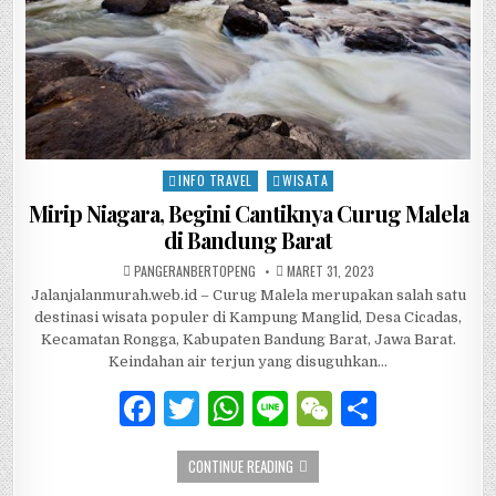
INFO TRAVEL
WISATA
Posted in
Mirip Niagara, Begini Cantiknya Curug Malela
di Bandung Barat
AUTHOR:
PUBLISHED DATE:
PANGERANBERTOPENG
MARET 31, 2023
Jalanjalanmurah.web.id – Curug Malela merupakan salah satu
destinasi wisata populer di Kampung Manglid, Desa Cicadas,
Kecamatan Rongga, Kabupaten Bandung Barat, Jawa Barat.
Keindahan air terjun yang disuguhkan…
F
T
W
Li
W
S
a
w
h
n
e
h
MIRIP NIAGARA, BEGINI CANTIKNYA 
CONTINUE READING
c
it
at
e
C
ar