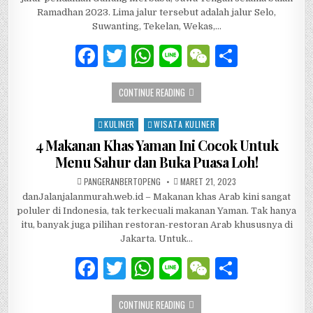
k
Ramadhan 2023. Lima jalur tersebut adalah jalur Selo,
Suwanting, Tekelan, Wekas,…
F
T
W
Li
W
S
a
w
h
n
e
h
PENUTUPAN SEMUA JALUR PENDAKIA
CONTINUE READING
c
it
at
e
C
ar
e
te
s
h
e
KULINER
WISATA KULINER
Posted in
b
r
A
at
4 Makanan Khas Yaman Ini Cocok Untuk
Menu Sahur dan Buka Puasa Loh!
o
p
AUTHOR:
PUBLISHED DATE:
PANGERANBERTOPENG
MARET 21, 2023
o
p
danJalanjalanmurah.web.id – Makanan khas Arab kini sangat
k
poluler di Indonesia, tak terkecuali makanan Yaman. Tak hanya
itu, banyak juga pilihan restoran-restoran Arab khususnya di
Jakarta. Untuk…
F
T
W
Li
W
S
a
w
h
n
e
h
4 MAKANAN KHAS YAMAN INI COCOK 
CONTINUE READING
c
it
at
e
C
ar