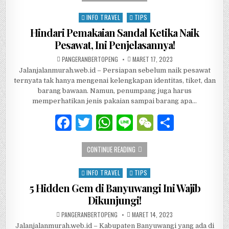
e
te
s
h
e
INFO TRAVEL
TIPS
Posted in
b
r
A
at
Hindari Pemakaian Sandal Ketika Naik
Pesawat, Ini Penjelasannya!
o
p
AUTHOR:
PUBLISHED DATE:
PANGERANBERTOPENG
MARET 17, 2023
o
p
Jalanjalanmurah.web.id – Persiapan sebelum naik pesawat
k
ternyata tak hanya mengenai kelengkapan identitas, tiket, dan
barang bawaan. Namun, penumpang juga harus
memperhatikan jenis pakaian sampai barang apa…
F
T
W
Li
W
S
a
w
h
n
e
h
HINDARI PEMAKAIAN SANDAL KETIKA N
CONTINUE READING
c
it
at
e
C
ar
e
te
s
h
e
INFO TRAVEL
TIPS
Posted in
b
r
A
at
5 Hidden Gem di Banyuwangi Ini Wajib
Dikunjungi!
o
p
AUTHOR:
PUBLISHED DATE:
PANGERANBERTOPENG
MARET 14, 2023
o
p
Jalanjalanmurah.web.id – Kabupaten Banyuwangi yang ada di