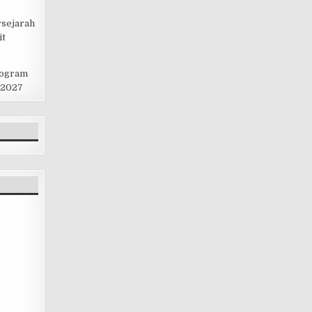
rsejarah
it
rogram
 2027