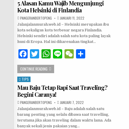
5 Alasan Kamu Wajib Mengunjungi
b
r
A
at
Kota Helsinki di Finlandia
o
p
AUTHOR:
PUBLISHED DATE:
PANGERANBERTOPENG
JANUARI 11, 2022
o
p
Jalanjalanmurah.web.id – Helsinki merupakan ibu
kota sekaligus kota terbesar negara Finlandia.
k
Helsinki sendiri adalah salah satu kota paling layak
huni di Eropa. Hal ini dikarenakan tingkat…
F
T
W
Li
W
S
a
w
h
n
e
h
5 ALASAN KAMU WAJIB MENGUNJUNGI KOTA HELSINKI DI FI
CONTINUE READING
c
it
at
e
C
ar
e
te
s
h
e
TIPS
Posted in
Mau Baju Tetap Rapi Saat Traveling?
b
r
A
at
Begini Caranya!
o
p
AUTHOR:
PUBLISHED DATE:
PANGERANBERTOPENG
JANUARI 7, 2022
o
p
Jalanjalanmurah.web.id – Baju adalah salah satu
barang penting yang selalu dibawa saat travelling,
k
terutama jika akan traveling dalam waktu lama. Ada
banyak sekali jenis pakaian yang…