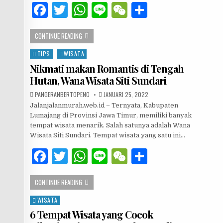
F
T
W
Li
W
S
p
e
a
w
h
n
e
h
SAJIKAN PEMANDANGAN MEMPESONA, 6 DESTINASI WISATA 
CONTINUE READING
c
it
at
e
C
ar
e
te
s
h
e
TIPS
WISATA
Posted in
Nikmati makan Romantis di Tengah
b
r
A
at
Hutan, Wana Wisata Siti Sundari
o
p
AUTHOR:
PUBLISHED DATE:
PANGERANBERTOPENG
JANUARI 25, 2022
o
p
Jalanjalanmurah.web.id – Ternyata, Kabupaten
Lumajang di Provinsi Jawa Timur, memiliki banyak
k
tempat wisata menarik. Salah satunya adalah Wana
Wisata Siti Sundari. Tempat wisata yang satu ini…
F
T
W
Li
W
S
a
w
h
n
e
h
NIKMATI MAKAN ROMANTIS DI TENGAH HUTAN, WANA WISA
CONTINUE READING
c
it
at
e
C
ar
e
te
s
h
e
WISATA
Posted in
6 Tempat Wisata yang Cocok
b
r
A
at