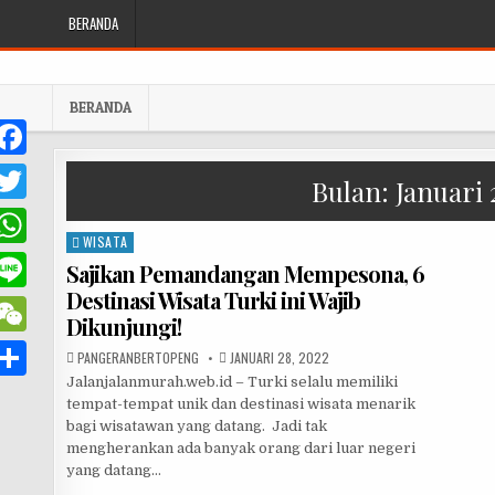
Skip to content
BERANDA
BERANDA
F
Bulan:
Januari 
T
WISATA
Posted in
w
W
Sajikan Pemandangan Mempesona, 6
e
Destinasi Wisata Turki ini Wajib
h
L
b
Dikunjungi!
o
W
AUTHOR:
PUBLISHED DATE:
PANGERANBERTOPENG
JANUARI 28, 2022
n
Jalanjalanmurah.web.id – Turki selalu memiliki
o
e
e
S
tempat-tempat unik dan destinasi wisata menarik
e
k
C
bagi wisatawan yang datang. Jadi tak
h
A
mengherankan ada banyak orang dari luar negeri
h
yang datang…
p