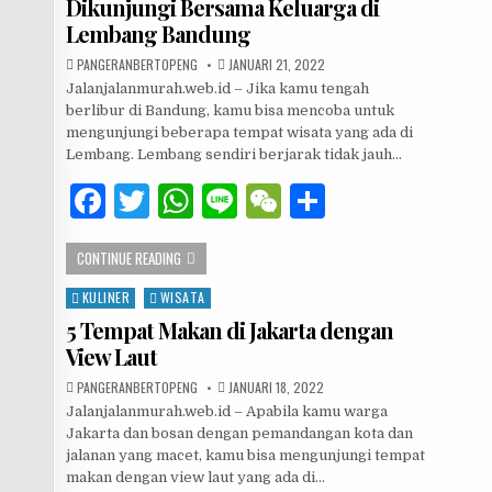
Dikunjungi Bersama Keluarga di
o
p
Lembang Bandung
o
p
AUTHOR:
PUBLISHED DATE:
PANGERANBERTOPENG
JANUARI 21, 2022
k
Jalanjalanmurah.web.id – Jika kamu tengah
berlibur di Bandung, kamu bisa mencoba untuk
mengunjungi beberapa tempat wisata yang ada di
Lembang. Lembang sendiri berjarak tidak jauh…
F
T
W
Li
W
S
a
w
h
n
e
h
6 TEMPAT WISATA YANG COCOK DIKUNJUNGI BERSAMA KE
CONTINUE READING
c
it
at
e
C
ar
e
te
s
h
e
KULINER
WISATA
Posted in
5 Tempat Makan di Jakarta dengan
b
r
A
at
View Laut
o
p
AUTHOR:
PUBLISHED DATE:
PANGERANBERTOPENG
JANUARI 18, 2022
o
p
Jalanjalanmurah.web.id – Apabila kamu warga
Jakarta dan bosan dengan pemandangan kota dan
k
jalanan yang macet, kamu bisa mengunjungi tempat
makan dengan view laut yang ada di…