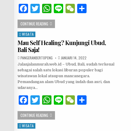
F
T
W
Li
W
S
a
w
h
n
e
h
5 TEMPAT MAKAN DI JAKARTA DENGAN VIEW LAUT
CONTINUE READING
c
it
at
e
C
ar
e
te
s
h
e
WISATA
Posted in
Mau Self Healing? Kunjungi Ubud,
b
r
A
at
Bali Saja!
o
p
AUTHOR:
PUBLISHED DATE:
PANGERANBERTOPENG
JANUARI 14, 2022
o
p
Jalanjalanmurah.web.id – Ubud, Bali, sudah terkenal
sebagai salah satu lokasi liburan populer bagi
k
wisatawan lokal ataupun mancanegara.
Pemandangan alam Ubud yang indah dan asri, dan
udaranya…
F
T
W
Li
W
S
a
w
h
n
e
h
MAU SELF HEALING? KUNJUNGI UBUD, BALI SAJA!
CONTINUE READING
c
it
at
e
C
ar
e
te
s
h
e
WISATA
Posted in