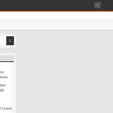
sey
isata
ulau
jib
 Z Lewat