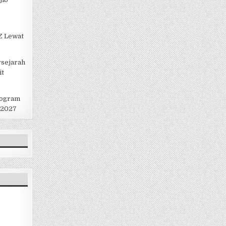
 Z Lewat
rsejarah
it
rogram
 2027