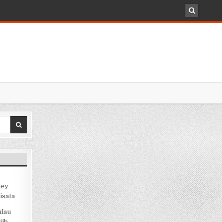
sey
isata
ulau
jib