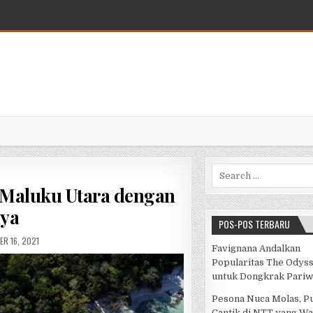
Search for:
i Maluku Utara dengan
nya
POS-POS TERBARU
ED DATE:
R 16, 2021
Favignana Andalkan
Popularitas The Odys
untuk Dongkrak Pariw
Pesona Nuca Molas, P
Cantik di NTT yang Wa