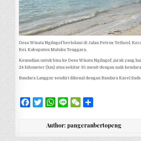
Desa Wisata Ngilngof berlokasi di Jalan Petrus Tethool, Ke
Kei, Kabupaten Maluku Tenggara.
Kemudian untuk bisa ke Desa Wisata Ngilngof, jarak yang h
24 kilometer (km) atau sekitar 35 menit dengan naik kendar
Bandara Langgur sendiri dikenal dengan Bandara Karel Sadsui
F
T
W
Li
W
S
a
w
h
n
e
h
c
it
at
e
C
ar
Author:
pangeranbertopeng
e
te
s
h
e