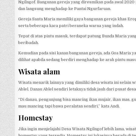
Ngilngof. Bangunan gereja yang diresmikan pada awal 2020 in
dan langsung menghadap ke Pantai Ngurfaruan.
Gereja Santa Maria memiliki gaya bangunan gereja khas Erop
serta beberapa kaca patri beraneka warna yang indah.
Tepat di atas pintu masuk, terdapat patung Bunda Maria y
beribadah.
Kemudian pada sisi kanan bangunan gereja, ada Goa Maria y
dilihat apabila sedang berdiri menghadap ke arah pintu mas
Wisata alam
Wisata menarik lainnya yang dimiliki desa wisata ini selain 
Ablel. Danau Ablel sendiri letaknya tidak jauh dari pusat de
“Di danau, pengunjung bisa mancing ikan mujair, ikan mas, gu
mau mancing tapi bawa peralatan sendiri,” kata Andi.
Homestay
Jika ingin menjelajahi Desa Wisata Ngilngof lebih lama, wisa
homestay yang tersedia. Homestay ini lokasinya berada di te