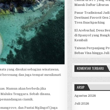
Masuk Daftar Liburan
Pasar Tradisional Jadi
Destinasi Favorit Gen
Tren Snackpacking
El Acebuchal, Desa Be
di Spanyol yang Bangk
Kembali
Taiwan Perpanjang P
Bebas Visa hingga Juli
KOMENTAR TERBARU
isata yang disukai sebagian wisatawan,
pat berenang dan juga tempat menikmati
ARSIP
puas. Namun akan berbeda jika
 Maluku Tenggara. Sebab disana,
Agustus 2026
 pemandangan ciamik.
Juli 2026
 mangrove, dan Pantai Ngilngof (juga