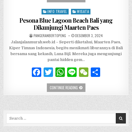
c
it
at
e
C
ar
e
te
s
h
e
INFO TRAVEL
WISATA
Posted in
b
r
A
at
Pesona Blue Lagoon Beach Bali yang
Dikunjungi Maarten Paes
o
p
AUTHOR:
PUBLISHED DATE:
PANGERANBERTOPENG
DESEMBER 3, 2024
o
p
Jalanjalanmurah.web.id – Seperti diketahui, Maarten Paes,
k
Kiper Timnas Indonesia, begitu menikmati liburannya di Bali
bersama sang kekasih, Luna Bijl. Mereka juga mengunjungi
pantai hidden gem…
F
T
W
Li
W
S
a
w
h
n
e
h
PESONA BLUE LAGOON BEACH BALI YA
CONTINUE READING
c
it
at
e
C
ar
e
te
s
h
e
b
r
A
at
Search for:
o
p
o
p