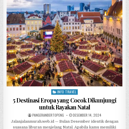
e
te
s
h
e
b
r
A
at
o
p
o
p
k
INFO TRAVEL
Posted in
5 Destinasi Eropa yang Cocok Dikunjungi
untuk Rayakan Natal
AUTHOR:
PUBLISHED DATE:
PANGERANBERTOPENG
DESEMBER 14, 2024
Jalanjalanmurah.web.id — Bulan Desember identik dengan
suasana liburan menjelang Natal. Apabila kamu memiliki