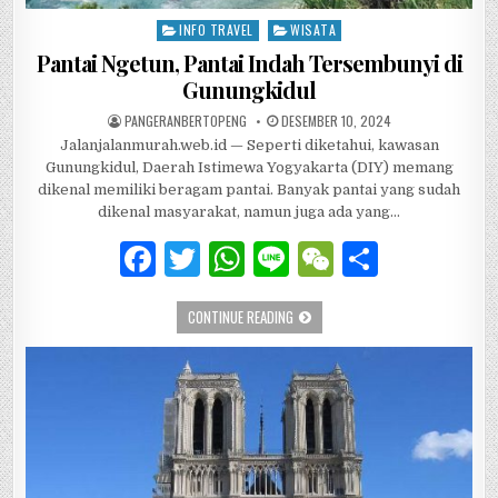
INFO TRAVEL
WISATA
Posted in
Pantai Ngetun, Pantai Indah Tersembunyi di
Gunungkidul
AUTHOR:
PUBLISHED DATE:
PANGERANBERTOPENG
DESEMBER 10, 2024
Jalanjalanmurah.web.id — Seperti diketahui, kawasan
Gunungkidul, Daerah Istimewa Yogyakarta (DIY) memang
dikenal memiliki beragam pantai. Banyak pantai yang sudah
dikenal masyarakat, namun juga ada yang…
F
T
W
Li
W
S
a
w
h
n
e
h
PANTAI NGETUN, PANTAI INDAH TERS
CONTINUE READING
c
it
at
e
C
ar
e
te
s
h
e
b
r
A
at
o
p
o
p