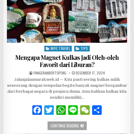
INFO TRAVEL
TIPS
Posted in
Mengapa Magnet Kulkas Jadi Oleh-oleh
Favorit dari Liburan?
AUTHOR:
PUBLISHED DATE:
PANGERANBERTOPENG
DESEMBER 17, 2024
Jalanjalanmurah.web.id — Kita pasti sering kulkas milik
seseorang dengan tempelan begitu banyak magnet bergambar
dari berbagai negara di penjuru dunia. Atau bahkan kulkas kita
sendiri memiliki…
F
T
W
Li
W
S
a
w
h
n
e
h
MENGAPA MAGNET KULKAS JADI OLEH-
CONTINUE READING
c
it
at
e
C
ar