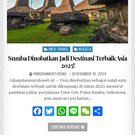
INFO TRAVEL
WISATA
Posted in
Sumba Dinobatkan Jadi Destinasi Terbaik Asia
2025!
AUTHOR:
PUBLISHED DATE:
PANGERANBERTOPENG
DESEMBER 30, 2024
Jalanjalanmurah.web.id — Usai dinobatkan sebagai salah satu
destinasi terbaik untuk dikunjungi di tahun 2025 menurut
panduan pakar perjalanan Time Out, Pulau Sumba, Indonesia,
pun mencuri perhatian…
F
T
W
Li
W
S
a
w
h
n
e
h
SUMBA DINOBATKAN JADI DESTINASI 
CONTINUE READING
c
it
at
e
C
ar