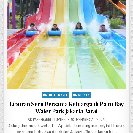
e
te
s
h
e
b
r
A
at
o
p
o
p
k
INFO TRAVEL
WISATA
Posted in
Liburan Seru Bersama Keluarga di Palm Bay
Water Park Jakarta Barat
AUTHOR:
PUBLISHED DATE:
PANGERANBERTOPENG
DESEMBER 27, 2024
Jalanjalanmurah.web.id — Apabila kamu ingin mengisi liburan
bersama keluarga disekitar Jakarta Barat, kamu bisa