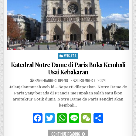
k
WISATA
Posted in
Katedral Notre Dame di Paris Buka Kembali
Usai Kebakaran
AUTHOR:
PUBLISHED DATE:
PANGERANBERTOPENG
DESEMBER 6, 2024
Jalanjalanmurah.web.id – Seperti dilaporkan, Notre Dame de
Paris yang berada di Prancis merupakan salah satu ikon
arsitektur Gotik dunia. Notre Dame de Paris sendiri akan
kembali…
F
T
W
Li
W
S
a
w
h
n
e
h
KATEDRAL NOTRE DAME DI PARIS BUK
CONTINUE READING