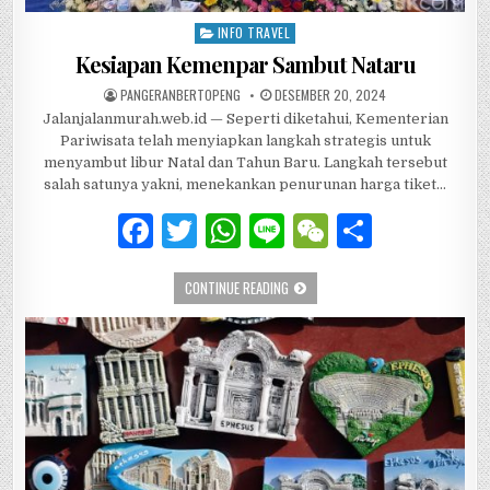
INFO TRAVEL
Posted in
Kesiapan Kemenpar Sambut Nataru
AUTHOR:
PUBLISHED DATE:
PANGERANBERTOPENG
DESEMBER 20, 2024
Jalanjalanmurah.web.id — Seperti diketahui, Kementerian
Pariwisata telah menyiapkan langkah strategis untuk
menyambut libur Natal dan Tahun Baru. Langkah tersebut
salah satunya yakni, menekankan penurunan harga tiket…
F
T
W
Li
W
S
a
w
h
n
e
h
KESIAPAN KEMENPAR SAMBUT NATAR
CONTINUE READING
c
it
at
e
C
ar
e
te
s
h
e
b
r
A
at
o
p
o
p
k