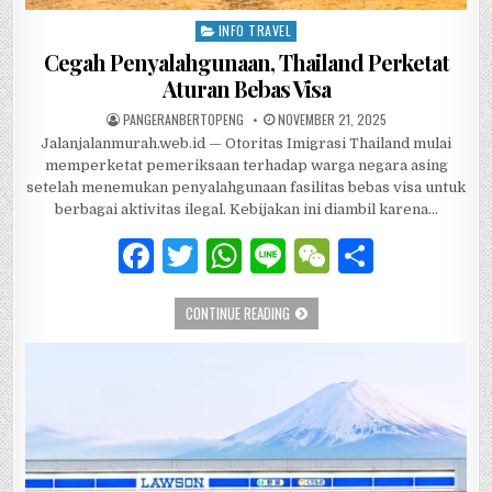
INFO TRAVEL
Posted in
Cegah Penyalahgunaan, Thailand Perketat
Aturan Bebas Visa
AUTHOR:
PUBLISHED DATE:
PANGERANBERTOPENG
NOVEMBER 21, 2025
Jalanjalanmurah.web.id — Otoritas Imigrasi Thailand mulai
memperketat pemeriksaan terhadap warga negara asing
setelah menemukan penyalahgunaan fasilitas bebas visa untuk
berbagai aktivitas ilegal. Kebijakan ini diambil karena…
F
T
W
Li
W
S
a
w
h
n
e
h
CEGAH PENYALAHGUNAAN, THAILAND 
CONTINUE READING
c
it
at
e
C
ar
e
te
s
h
e
b
r
A
at
o
p
o
p