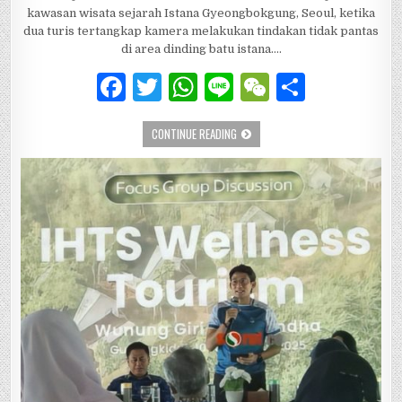
kawasan wisata sejarah Istana Gyeongbokgung, Seoul, ketika
dua turis tertangkap kamera melakukan tindakan tidak pantas
di area dinding batu istana….
F
T
W
Li
W
S
a
w
h
n
e
h
KELAKUAN TURIS DI ISTANA GYEONGB
CONTINUE READING
c
it
at
e
C
ar
e
te
s
h
e
b
r
A
at
o
p
o
p
k