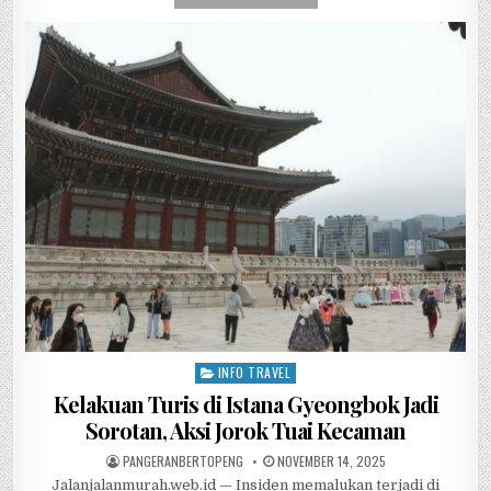
c
it
at
e
C
ar
e
te
s
h
e
b
r
A
at
o
p
o
p
k
INFO TRAVEL
Posted in
Kelakuan Turis di Istana Gyeongbok Jadi
Sorotan, Aksi Jorok Tuai Kecaman
AUTHOR:
PUBLISHED DATE:
PANGERANBERTOPENG
NOVEMBER 14, 2025
Jalanjalanmurah.web.id — Insiden memalukan terjadi di