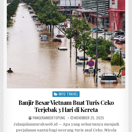
e
te
s
h
e
b
r
A
at
o
p
o
p
k
INFO TRAVEL
Posted in
Banjir Besar Vietnam Buat Turis Ceko
Terjebak 3 Hari di Kereta
AUTHOR:
PUBLISHED DATE:
PANGERANBERTOPENG
NOVEMBER 25, 2025
Jalanjalanmurah.web.id — Apa yang seharusnya menjadi
perjalanan santai bagi seorang turis asal Ceko, Nicola