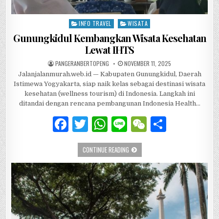
INFO TRAVEL
WISATA
Posted in
Gunungkidul Kembangkan Wisata Kesehatan
Lewat IHTS
AUTHOR:
PUBLISHED DATE:
PANGERANBERTOPENG
NOVEMBER 11, 2025
Jalanjalanmurah.web.id — Kabupaten Gunungkidul, Daerah
Istimewa Yogyakarta, siap naik kelas sebagai destinasi wisata
kesehatan (wellness tourism) di Indonesia. Langkah ini
ditandai dengan rencana pembangunan Indonesia Health…
F
T
W
Li
W
S
a
w
h
n
e
h
GUNUNGKIDUL KEMBANGKAN WISATA K
CONTINUE READING
c
it
at
e
C
ar
e
te
s
h
e
b
r
A
at
o
p
o
p