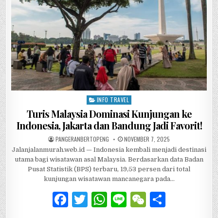
k
INFO TRAVEL
Posted in
Turis Malaysia Dominasi Kunjungan ke
Indonesia, Jakarta dan Bandung Jadi Favorit!
AUTHOR:
PUBLISHED DATE:
PANGERANBERTOPENG
NOVEMBER 7, 2025
Jalanjalanmurah.web.id — Indonesia kembali menjadi destinasi
utama bagi wisatawan asal Malaysia. Berdasarkan data Badan
Pusat Statistik (BPS) terbaru, 19,53 persen dari total
kunjungan wisatawan mancanegara pada…
F
T
W
Li
W
S
a
w
h
n
e
h