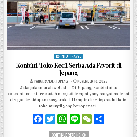
k
INFO TRAVEL
Posted in
Konbini, Toko Kecil Serba Ada Favorit di
Jepang
AUTHOR:
PUBLISHED DATE:
PANGERANBERTOPENG
NOVEMBER 18, 2025
Jalanjalanmurah.web.id — Di Jepang, konbini atau
convenience store sudah menjadi tempat yang sangat melekat
dengan kehidupan masyarakat. Hampir di setiap sudut kota,
toko mungil yang beroperasi…
F
T
W
Li
W
S
a
w
h
n
e
h
KONBINI, TOKO KECIL SERBA ADA FAVO
CONTINUE READING