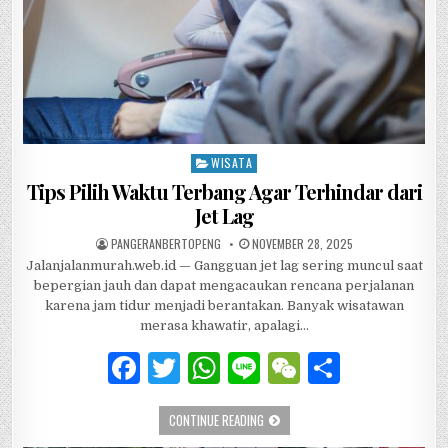
WISATA
Posted in
Tips Pilih Waktu Terbang Agar Terhindar dari
Jet Lag
AUTHOR:
PUBLISHED DATE:
PANGERANBERTOPENG
NOVEMBER 28, 2025
Jalanjalanmurah.web.id — Gangguan jet lag sering muncul saat
bepergian jauh dan dapat mengacaukan rencana perjalanan
karena jam tidur menjadi berantakan. Banyak wisatawan
merasa khawatir, apalagi…
F
T
W
Li
W
S
a
w
h
n
e
h
TIPS PILIH WAKTU TERBANG AGAR TE
CONTINUE READING
c
it
at
e
C
ar