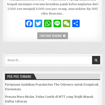
tengah meninjau rencana kenaikan pajak keberangkatan dari
1.000 yen menjadi 3.000 yen per orang, atau sekitar Rp 300
ribu. Rencana…
F
T
W
Li
W
S
a
w
h
n
e
h
JEPANG BENAHI PARIWISATA, PAJAK TU
CONTINUE READING
c
it
at
e
C
ar
e
te
s
h
e
b
r
A
at
Search for:
o
p
o
p
k
POS-POS TERBARU
Favignana Andalkan Popularitas The Odyssey untuk Dongkrak
Pariwisata
Pesona Nuca Molas, Pulau Cantik di NTT yang Wajib Masuk
Daftar Liburan