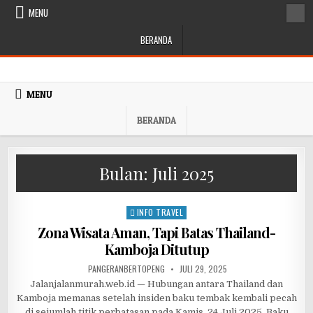
Skip to content
MENU
BERANDA
MENU
BERANDA
Bulan:
Juli 2025
INFO TRAVEL
Posted in
Zona Wisata Aman, Tapi Batas Thailand-
Kamboja Ditutup
AUTHOR:
PUBLISHED DATE:
PANGERANBERTOPENG
JULI 29, 2025
Jalanjalanmurah.web.id — Hubungan antara Thailand dan
Kamboja memanas setelah insiden baku tembak kembali pecah
di sejumlah titik perbatasan pada Kamis, 24 Juli 2025. Baku