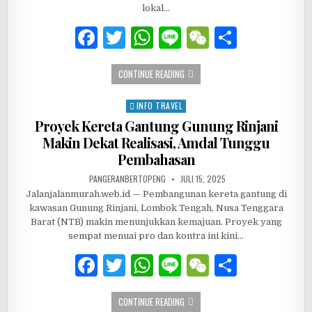
lokal…
F
T
W
Li
W
S
a
w
h
n
e
h
GEGARA BEREBUT PAKAI PHOTOBOX, 
CONTINUE READING
c
it
at
e
C
ar
e
te
s
h
e
INFO TRAVEL
Posted in
b
r
A
at
Proyek Kereta Gantung Gunung Rinjani
Makin Dekat Realisasi, Amdal Tunggu
o
p
Pembahasan
o
p
AUTHOR:
PUBLISHED DATE:
PANGERANBERTOPENG
JULI 15, 2025
k
Jalanjalanmurah.web.id — Pembangunan kereta gantung di
kawasan Gunung Rinjani, Lombok Tengah, Nusa Tenggara
Barat (NTB) makin menunjukkan kemajuan. Proyek yang
sempat menuai pro dan kontra ini kini…
F
T
W
Li
W
S
a
w
h
n
e
h
PROYEK KERETA GANTUNG GUNUNG RI
CONTINUE READING
c
it
at
e
C
ar