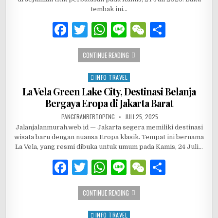
tembak ini…
F
T
W
Li
W
S
a
w
h
n
e
h
ZONA WISATA AMAN, TAPI BATAS TH
CONTINUE READING
c
it
at
e
C
ar
e
te
s
h
e
INFO TRAVEL
Posted in
b
r
A
at
La Vela Green Lake City, Destinasi Belanja
Bergaya Eropa di Jakarta Barat
o
p
AUTHOR:
PUBLISHED DATE:
PANGERANBERTOPENG
JULI 25, 2025
o
p
Jalanjalanmurah.web.id — Jakarta segera memiliki destinasi
k
wisata baru dengan nuansa Eropa klasik. Tempat ini bernama
La Vela, yang resmi dibuka untuk umum pada Kamis, 24 Juli…
F
T
W
Li
W
S
a
w
h
n
e
h
LA VELA GREEN LAKE CITY, DESTINASI
CONTINUE READING
c
it
at
e
C
ar
e
te
s
h
e
INFO TRAVEL
Posted in