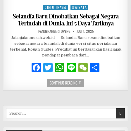
e
te
s
h
e
INFO TRAVEL
WISATA
Posted in
b
r
A
at
Selandia Baru Dinobatkan Sebagai Negara
Terindah di Dunia, Ini 5 Daya Tariknya
o
p
AUTHOR:
PUBLISHED DATE:
PANGERANBERTOPENG
JULI 1, 2025
o
p
Jalanjalanmurah.web.id — Selandia Baru resmi dinobatkan
k
sebagai negara terindah di dunia versi situs perjalanan
terkenal, Rough Guides. Predikat ini berdasarkan hasil jajak
pendapat pembaca dari…
F
T
W
Li
W
S
a
w
h
n
e
h
SELANDIA BARU DINOBATKAN SEBAGAI 
CONTINUE READING
c
it
at
e
C
ar
e
te
s
h
e
b
r
A
at
Search for:
o
p
o
p