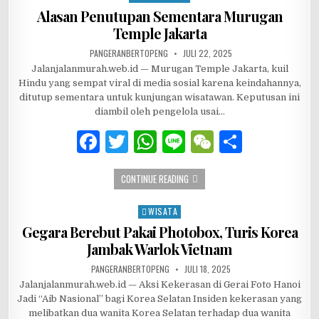
b
r
A
at
Alasan Penutupan Sementara Murugan
Temple Jakarta
o
p
AUTHOR:
PUBLISHED DATE:
PANGERANBERTOPENG
JULI 22, 2025
o
p
Jalanjalanmurah.web.id — Murugan Temple Jakarta, kuil
k
Hindu yang sempat viral di media sosial karena keindahannya,
ditutup sementara untuk kunjungan wisatawan. Keputusan ini
diambil oleh pengelola usai…
F
T
W
Li
W
S
a
w
h
n
e
h
ALASAN PENUTUPAN SEMENTARA MUR
CONTINUE READING
c
it
at
e
C
ar
e
te
s
h
e
WISATA
Posted in
b
r
A
at
Gegara Berebut Pakai Photobox, Turis Korea
Jambak Warlok Vietnam
o
p
AUTHOR:
PUBLISHED DATE:
PANGERANBERTOPENG
JULI 18, 2025
o
p
Jalanjalanmurah.web.id — Aksi Kekerasan di Gerai Foto Hanoi
k
Jadi “Aib Nasional” bagi Korea Selatan Insiden kekerasan yang
melibatkan dua wanita Korea Selatan terhadap dua wanita