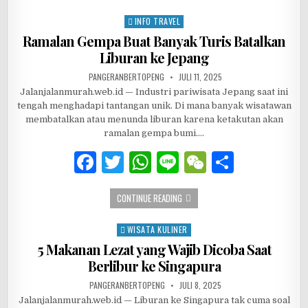
e
te
s
h
e
INFO TRAVEL
Posted in
b
r
A
at
Ramalan Gempa Buat Banyak Turis Batalkan
Liburan ke Jepang
o
p
AUTHOR:
PUBLISHED DATE:
PANGERANBERTOPENG
JULI 11, 2025
o
p
Jalanjalanmurah.web.id — Industri pariwisata Jepang saat ini
k
tengah menghadapi tantangan unik. Di mana banyak wisatawan
membatalkan atau menunda liburan karena ketakutan akan
ramalan gempa bumi….
F
T
W
Li
W
S
a
w
h
n
e
h
RAMALAN GEMPA BUAT BANYAK TURIS
CONTINUE READING
c
it
at
e
C
ar
e
te
s
h
e
WISATA KULINER
Posted in
b
r
A
at
5 Makanan Lezat yang Wajib Dicoba Saat
Berlibur ke Singapura
o
p
AUTHOR:
PUBLISHED DATE:
PANGERANBERTOPENG
JULI 8, 2025
o
p
Jalanjalanmurah.web.id — Liburan ke Singapura tak cuma soal