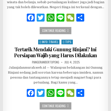
k
wisata dan belanja, sebab petualangan kuliner juga jadi bagian
yang tak boleh dilewatkan. Negeri Singa ini terkenal dengan…
F
T
W
Li
W
S
a
w
h
n
e
h
5 MAKANAN LEZAT YANG WAJIB DICOB
CONTINUE READING
c
it
at
e
C
ar
e
te
s
h
e
INFO TRAVEL
TIPS
Posted in
b
r
A
at
Tertarik Mendaki Gunung Rinjani? Ini
Persiapan Wajib yang Harus Dilakukan
o
p
AUTHOR:
PUBLISHED DATE:
PANGERANBERTOPENG
JULI 4, 2025
o
p
Jalanjalanmurah.web.id — Walaupun belakangan ini Gunung
k
Rinjani sedang jadi sorotan karena beberapa insiden, namun
pesona dan tantangannya tetap menjadi magnet bagi para
petualang. Bagi kamu yang…
F
T
W
Li
W
S
a
w
h
n
e
h
TERTARIK MENDAKI GUNUNG RINJANI?
CONTINUE READING
c
it
at
e
C
ar