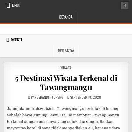
Skip to content
MENU
BERANDA
MENU
BERANDA
POSTED IN
WISATA
5 Destinasi Wisata Terkenal di
Tawangmangu
AUTHOR:
PUBLISHED DATE:
PANGERANBERTOPENG
SEPTEMBER 18, 2020
Jalanjalanmurah.web.id
–
Tawangmangu terletak di lereng
sebelah barat gunung Lawu. Hal ini membuat Tawangmangu
terkenal dengan udaranya yang sejuk dan dingin. Bahkan
mayoritas hotel di sana tidak menyediakan AC, karena udara