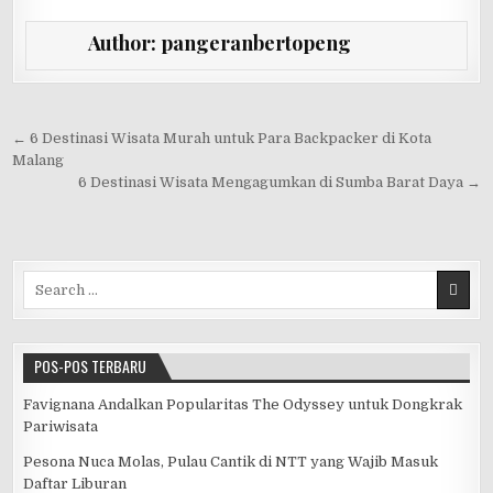
c
it
at
e
C
ar
Author:
pangeranbertopeng
e
te
s
h
e
b
r
A
at
o
p
Navigasi pos
← 6 Destinasi Wisata Murah untuk Para Backpacker di Kota
Malang
o
p
6 Destinasi Wisata Mengagumkan di Sumba Barat Daya →
k
Search for:
POS-POS TERBARU
Favignana Andalkan Popularitas The Odyssey untuk Dongkrak
Pariwisata
Pesona Nuca Molas, Pulau Cantik di NTT yang Wajib Masuk
Daftar Liburan