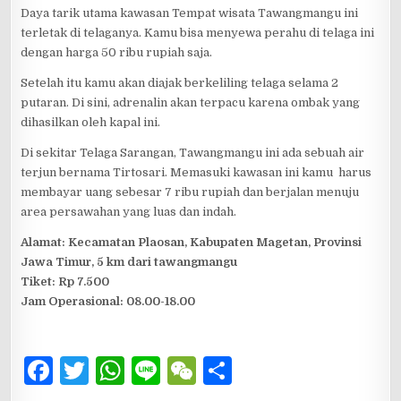
Daya tarik utama kawasan Tempat wisata Tawangmangu ini
terletak di telaganya. Kamu bisa menyewa perahu di telaga ini
dengan harga 50 ribu rupiah saja.
Setelah itu kamu akan diajak berkeliling telaga selama 2
putaran. Di sini, adrenalin akan terpacu karena ombak yang
dihasilkan oleh kapal ini.
Di sekitar Telaga Sarangan, Tawangmangu ini ada sebuah air
terjun bernama Tirtosari. Memasuki kawasan ini kamu harus
membayar uang sebesar 7 ribu rupiah dan berjalan menuju
area persawahan yang luas dan indah.
Alamat: Kecamatan Plaosan, Kabupaten Magetan, Provinsi
Jawa Timur, 5 km dari tawangmangu
Tiket: Rp 7.500
Jam Operasional: 08.00-18.00
F
T
W
Li
W
S
a
w
h
n
e
h