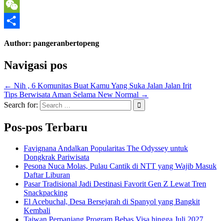
Line
WeChat
Share
Author:
pangeranbertopeng
Navigasi pos
← Nih , 6 Komunitas Buat Kamu Yang Suka Jalan Jalan Irit
Tips Berwisata Aman Selama New Normal →
Search for:
Pos-pos Terbaru
Favignana Andalkan Popularitas The Odyssey untuk
Dongkrak Pariwisata
Pesona Nuca Molas, Pulau Cantik di NTT yang Wajib Masuk
Daftar Liburan
Pasar Tradisional Jadi Destinasi Favorit Gen Z Lewat Tren
Snackpacking
El Acebuchal, Desa Bersejarah di Spanyol yang Bangkit
Kembali
Taiwan Perpanjang Program Bebas Visa hingga Juli 2027