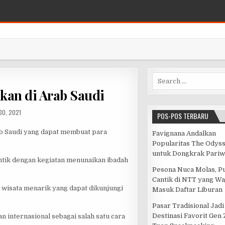
Search for:
kan di Arab Saudi
SHED DATE:
30, 2021
POS-POS TERBARU
ab Saudi yang dapat membuat para
Favignana Andalkan
Popularitas The Odys
untuk Dongkrak Pariw
entik dengan kegiatan menunaikan ibadah
Pesona Nuca Molas, P
Cantik di NTT yang Wa
 wisata menarik yang dapat dikunjungi
Masuk Daftar Liburan
Pasar Tradisional Jadi
Destinasi Favorit Gen
 internasional sebagai salah satu cara