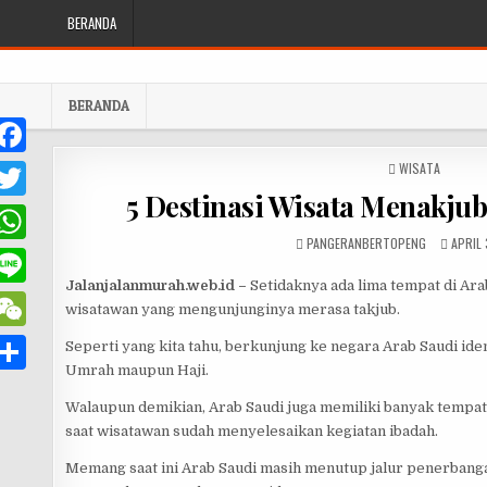
Skip to content
BERANDA
BERANDA
POSTED IN
WISATA
F
5 Destinasi Wisata Menakjub
T
AUTHOR:
PUBLI
PANGERANBERTOPENG
APRIL 
w
W
e
Jalanjalanmurah.web.id –
Setidaknya ada lima tempat di Ar
h
L
b
wisatawan yang mengunjunginya merasa takjub.
o
W
Seperti yang kita tahu, berkunjung ke negara Arab Saudi id
n
Umrah maupun Haji.
o
e
e
S
e
Walaupun demikian, Arab Saudi juga memiliki banyak tempat
k
C
h
A
saat wisatawan sudah menyelesaikan kegiatan ibadah.
h
p
Memang saat ini Arab Saudi masih menutup jalur penerbangan