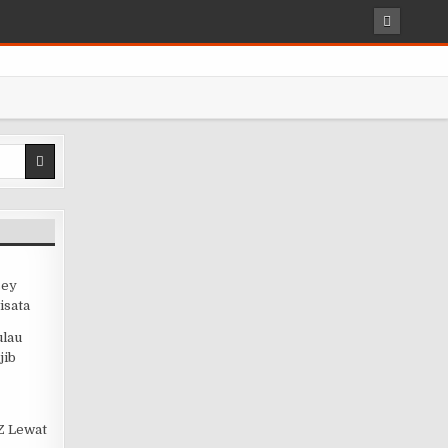
sey
isata
ulau
jib
 Z Lewat