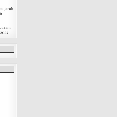
rsejarah
it
rogram
 2027