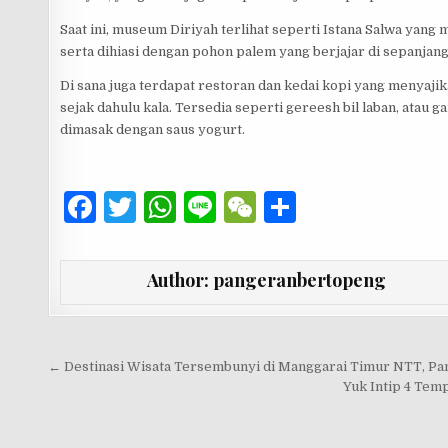
Saat ini, museum Diriyah terlihat seperti Istana Salwa yang 
serta dihiasi dengan pohon palem yang berjajar di sepanjang
Di sana juga terdapat restoran dan kedai kopi yang menyaji
sejak dahulu kala. Tersedia seperti gereesh bil laban, ata
dimasak dengan saus yogurt.
F
T
W
Li
W
S
a
w
h
n
e
h
c
it
at
e
C
ar
Author:
pangeranbertopeng
e
te
s
h
e
b
r
A
at
o
p
Navigasi pos
← Destinasi Wisata Tersembunyi di Manggarai Timur NTT, Pan
Yuk Intip 4 Tem
o
p
k