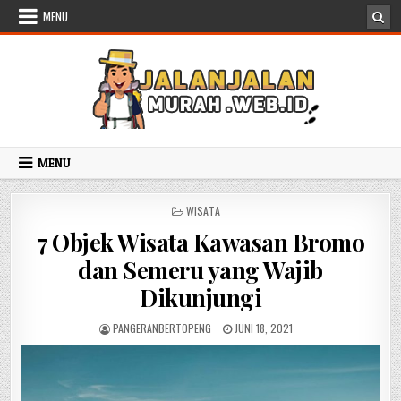
Skip to content
MENU
MENU
POSTED IN
WISATA
7 Objek Wisata Kawasan Bromo
dan Semeru yang Wajib
Dikunjungi
AUTHOR:
PUBLISHED DATE:
PANGERANBERTOPENG
JUNI 18, 2021