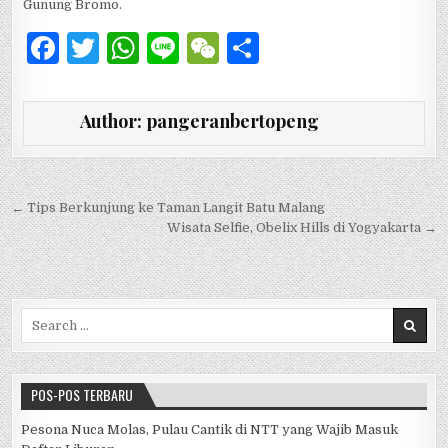
Gunung Bromo.
F
T
W
Li
W
S
a
w
h
n
e
h
c
it
at
e
C
ar
Author:
pangeranbertopeng
e
te
s
h
e
b
r
A
at
o
p
Navigasi pos
← Tips Berkunjung ke Taman Langit Batu Malang
Wisata Selfie, Obelix Hills di Yogyakarta →
o
p
k
Search for:
POS-POS TERBARU