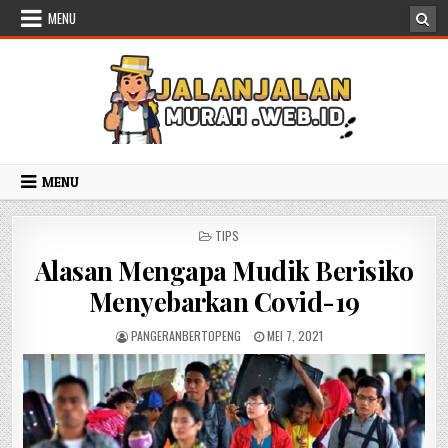
Skip to content
MENU
MENU
POSTED IN
TIPS
Alasan Mengapa Mudik Berisiko
Menyebarkan Covid-19
AUTHOR:
PUBLISHED DATE:
PANGERANBERTOPENG
MEI 7, 2021