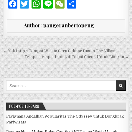
F
T
W
Li
W
S
a
w
h
n
e
h
c
it
at
e
C
ar
Author:
pangeranbertopeng
e
te
s
h
e
b
r
A
at
o
p
Navigasi pos
← Yuk Intip 4 Tempat Wisata Seru Sekitar Dusun The Villas!
Tempat-tempat Ikonik di Dubai Cocok Untuk Liburan →
o
p
k
Search for:
POS-POS TERBARU
Favignana Andalkan Popularitas The Odyssey untuk Dongkrak
Pariwisata
Pesona Nuca Molas, Pulau Cantik di NTT yang Wajib Masuk