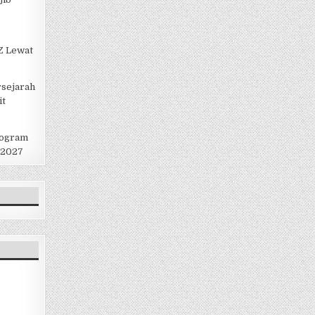
 Z Lewat
rsejarah
it
rogram
 2027