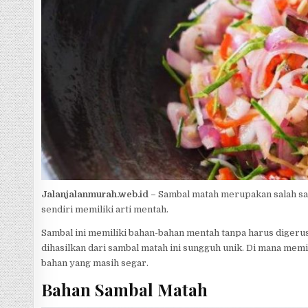
p
e
Jalanjalanmurah.web.id –
Sambal matah merupakan salah satu
sendiri memiliki arti mentah.
Sambal ini memiliki bahan-bahan mentah tanpa harus digerus 
dihasilkan dari sambal matah ini sungguh unik. Di mana me
bahan yang masih segar.
Bahan Sambal Matah