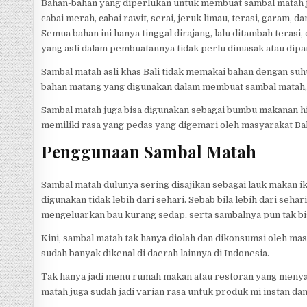
Bahan-bahan yang diperlukan untuk membuat sambal matah 
cabai merah, cabai rawit, serai, jeruk limau, terasi, garam, d
Semua bahan ini hanya tinggal dirajang, lalu ditambah teras
yang asli dalam pembuatannya tidak perlu dimasak atau dipa
Sambal matah asli khas Bali tidak memakai bahan dengan suh
bahan matang yang digunakan dalam membuat sambal matah, y
Sambal matah juga bisa digunakan sebagai bumbu makanan h
memiliki rasa yang pedas yang digemari oleh masyarakat Bal
Penggunaan Sambal Matah
Sambal matah dulunya sering disajikan sebagai lauk makan i
digunakan tidak lebih dari sehari. Sebab bila lebih dari seh
mengeluarkan bau kurang sedap, serta sambalnya pun tak bi
Kini, sambal matah tak hanya diolah dan dikonsumsi oleh masy
sudah banyak dikenal di daerah lainnya di Indonesia.
Tak hanya jadi menu rumah makan atau restoran yang menyaj
matah juga sudah jadi varian rasa untuk produk mi instan dan