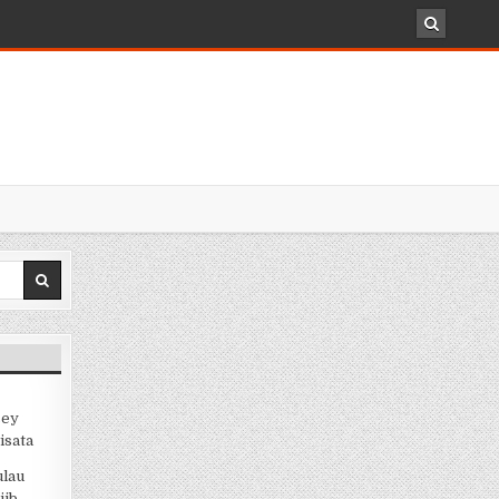
sey
isata
ulau
jib