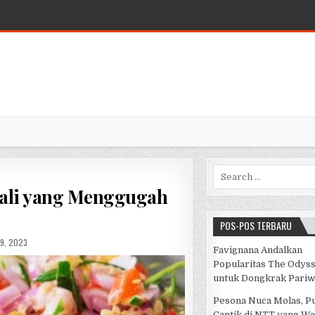
Search for:
Bali yang Menggugah
POS-POS TERBARU
ISHED DATE:
19, 2023
Favignana Andalkan
Popularitas The Odys
untuk Dongkrak Pariw
Pesona Nuca Molas, P
Cantik di NTT yang Wa