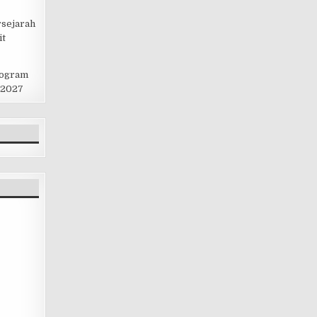
rsejarah
it
rogram
 2027