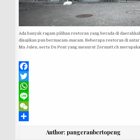
Ada banyak ragam pilihan restoran yang berada di daerahka
disajikan pun bermacam-macam. Beberapa restoran di antara
Ma Julen, serta Du Pont yang menurut Zermatt.ch merupakan
F
a
T
c
w
W
e
i
h
L
b
t
a
i
W
o
t
t
n
e
S
Author:
pangeranbertopeng
o
e
s
e
C
h