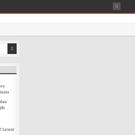
sey
isata
ulau
jib
 Z Lewat