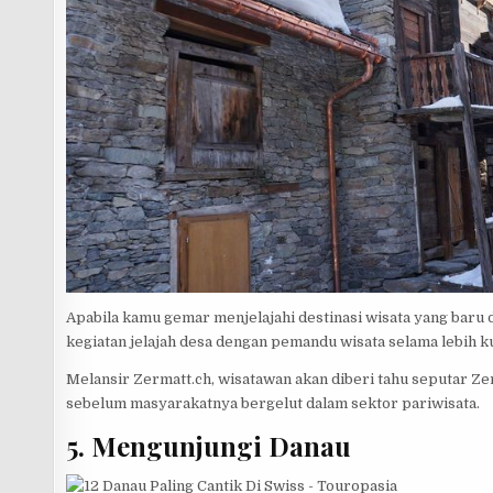
Apabila kamu gemar menjelajahi destinasi wisata yang baru
kegiatan jelajah desa dengan pemandu wisata selama lebih k
Melansir Zermatt.ch, wisatawan akan diberi tahu seputar Z
sebelum masyarakatnya bergelut dalam sektor pariwisata.
5. Mengunjungi Danau