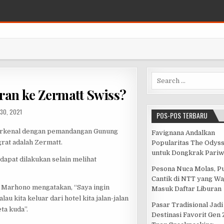
Search for:
ran ke Zermatt Swiss?
HED DATE:
30, 2021
POS-POS TERBARU
 terkenal dengan pemandangan Gunung
Favignana Andalkan
rat adalah Zermatt.
Popularitas The Odys
untuk Dongkrak Pariw
dapat dilakukan selain melihat
Pesona Nuca Molas, P
Cantik di NTT yang Wa
y Marhono mengatakan, “Saya ingin
Masuk Daftar Liburan
lau kita keluar dari hotel kita jalan-jalan
Pasar Tradisional Jadi
ta kuda”.
Destinasi Favorit Gen