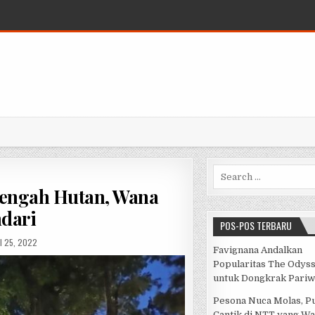
Search for:
Tengah Hutan, Wana
ndari
POS-POS TERBARU
HED DATE:
I 25, 2022
Favignana Andalkan
Popularitas The Odys
untuk Dongkrak Pariw
Pesona Nuca Molas, P
Cantik di NTT yang Wa