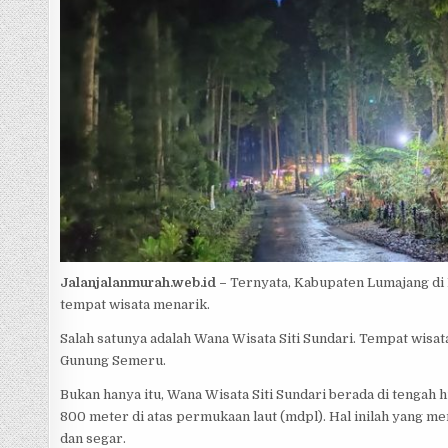
p
e
Jalanjalanmurah.web.id –
Ternyata, Kabupaten Lumajang di 
tempat wisata menarik.
Salah satunya adalah Wana Wisata Siti Sundari. Tempat wisata 
Gunung Semeru.
Bukan hanya itu, Wana Wisata Siti Sundari berada di tengah 
800 meter di atas permukaan laut (mdpl). Hal inilah yang me
dan segar.