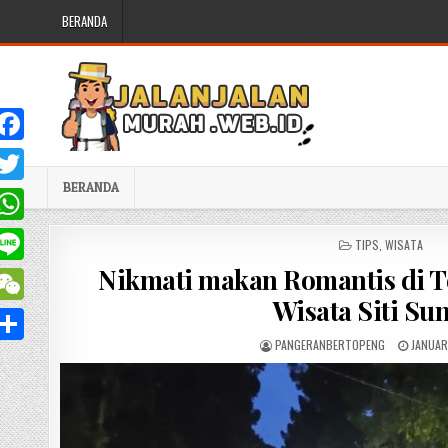
Skip to content
BERANDA
F
BERANDA
T
w
W
POSTED IN
TIPS
,
WISATA
e
h
Nikmati makan Romantis di 
L
b
Wisata Siti Su
o
W
n
AUTHOR:
PUBLIS
PANGERANBERTOPENG
JANUAR
o
e
e
S
e
k
C
h
A
h
p