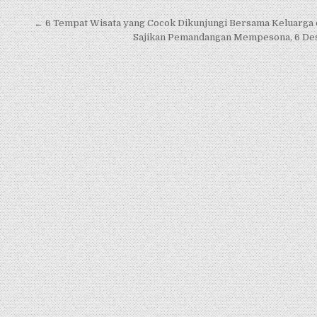
b
r
A
at
o
p
Navigasi pos
← 6 Tempat Wisata yang Cocok Dikunjungi Bersama Keluarga
Sajikan Pemandangan Mempesona, 6 Desti
o
p
k