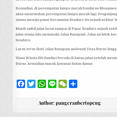
Kemudian, di perempatan lampu merah bundaran Monumen Ad
akan menemukan perempatan lampu merah lagi. Pengunjung b
utama menuju pusat Kecamatan Senduro itu sejauh sekitar 1
Masih ambil jalan lurus sampai di Pasar Senduro sejauh seki
jalan utama lalu memasuki Jalan Ranupani. Jalan ini lebih ke
Senduro.
Lurus terus ikuti Jalan Ranupani melewati Desa Burno hin
Wana Wisata Siti Sundari berada di kanan jalan setelah men
Burno, kemudian masuk kawasan hutan damar.
F
T
W
Li
W
S
a
w
h
n
e
h
c
it
at
e
C
ar
Author:
pangeranbertopeng
e
te
s
h
e