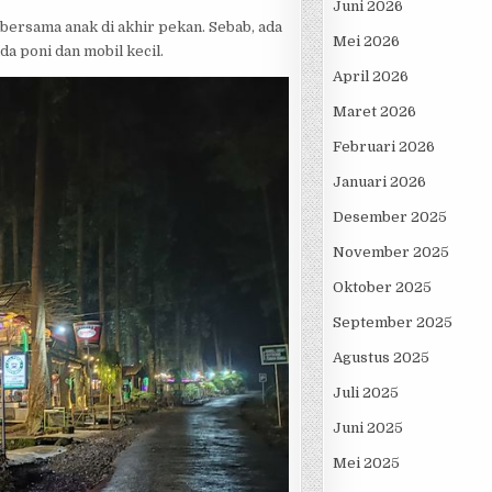
Juni 2026
 bersama anak di akhir pekan. Sebab, ada
Mei 2026
da poni dan mobil kecil.
April 2026
Maret 2026
Februari 2026
Januari 2026
Desember 2025
November 2025
Oktober 2025
September 2025
Agustus 2025
Juli 2025
Juni 2025
Mei 2025