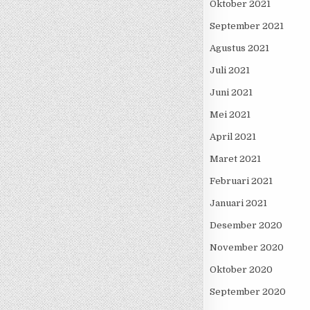
Oktober 2021
September 2021
Agustus 2021
Juli 2021
Juni 2021
Mei 2021
April 2021
Maret 2021
Februari 2021
Januari 2021
Desember 2020
November 2020
Oktober 2020
September 2020