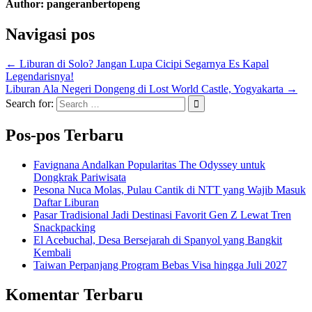
Author:
pangeranbertopeng
Navigasi pos
← Liburan di Solo? Jangan Lupa Cicipi Segarnya Es Kapal
Legendarisnya!
Liburan Ala Negeri Dongeng di Lost World Castle, Yogyakarta →
Search for:
Pos-pos Terbaru
Favignana Andalkan Popularitas The Odyssey untuk
Dongkrak Pariwisata
Pesona Nuca Molas, Pulau Cantik di NTT yang Wajib Masuk
Daftar Liburan
Pasar Tradisional Jadi Destinasi Favorit Gen Z Lewat Tren
Snackpacking
El Acebuchal, Desa Bersejarah di Spanyol yang Bangkit
Kembali
Taiwan Perpanjang Program Bebas Visa hingga Juli 2027
Komentar Terbaru