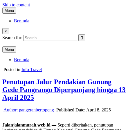
Skip to content
Menu
Beranda
×
Search for:
Menu
Beranda
Posted in
Info Travel
Penutupan Jalur Pendakian Gunung
Gede Pangrango Diperpanjang hingga 13
April 2025
Author:
pangeranbertopeng
Published Date:
April 8, 2025
Jalanjalanmurah.web.id —
Seperti diberitakan, penutupan