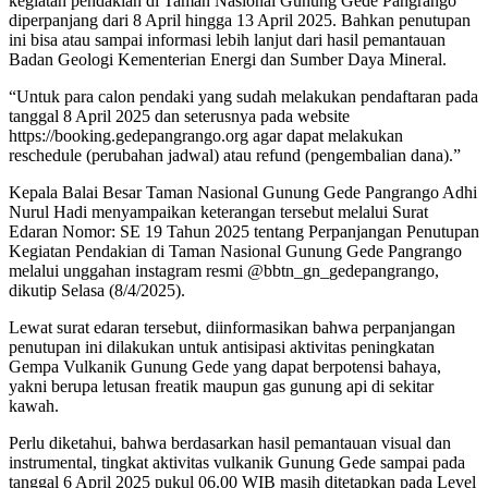
kegiatan pendakian di Taman Nasional Gunung Gede Pangrango
diperpanjang dari 8 April hingga 13 April 2025. Bahkan penutupan
ini bisa atau sampai informasi lebih lanjut dari hasil pemantauan
Badan Geologi Kementerian Energi dan Sumber Daya Mineral.
“Untuk para calon pendaki yang sudah melakukan pendaftaran pada
tanggal 8 April 2025 dan seterusnya pada website
https://booking.gedepangrango.org agar dapat melakukan
reschedule (perubahan jadwal) atau refund (pengembalian dana).”
Kepala Balai Besar Taman Nasional Gunung Gede Pangrango Adhi
Nurul Hadi menyampaikan keterangan tersebut melalui Surat
Edaran Nomor: SE 19 Tahun 2025 tentang Perpanjangan Penutupan
Kegiatan Pendakian di Taman Nasional Gunung Gede Pangrango
melalui unggahan instagram resmi @bbtn_gn_gedepangrango,
dikutip Selasa (8/4/2025).
Lewat surat edaran tersebut, diinformasikan bahwa perpanjangan
penutupan ini dilakukan untuk antisipasi aktivitas peningkatan
Gempa Vulkanik Gunung Gede yang dapat berpotensi bahaya,
yakni berupa letusan freatik maupun gas gunung api di sekitar
kawah.
Perlu diketahui, bahwa berdasarkan hasil pemantauan visual dan
instrumental, tingkat aktivitas vulkanik Gunung Gede sampai pada
tanggal 6 April 2025 pukul 06.00 WIB masih ditetapkan pada Level