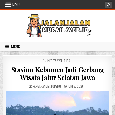
Skip to content
MENU
MENU
POSTED IN
INFO TRAVEL
,
TIPS
Stasiun Kebumen Jadi Gerbang
Wisata Jalur Selatan Jawa
AUTHOR:
PUBLISHED DATE:
PANGERANBERTOPENG
JUNI 5, 2026