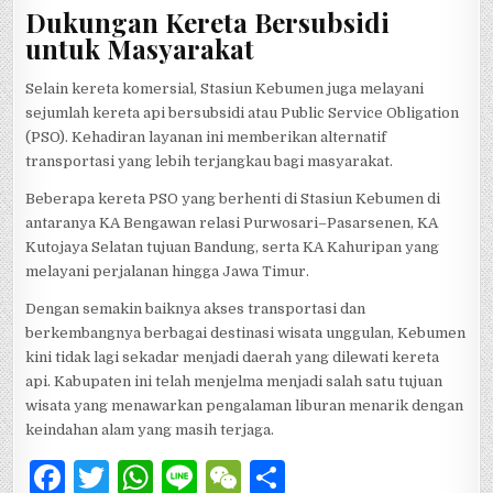
Dukungan Kereta Bersubsidi
untuk Masyarakat
Selain kereta komersial, Stasiun Kebumen juga melayani
sejumlah kereta api bersubsidi atau Public Service Obligation
(PSO). Kehadiran layanan ini memberikan alternatif
transportasi yang lebih terjangkau bagi masyarakat.
Beberapa kereta PSO yang berhenti di Stasiun Kebumen di
antaranya KA Bengawan relasi Purwosari–Pasarsenen, KA
Kutojaya Selatan tujuan Bandung, serta KA Kahuripan yang
melayani perjalanan hingga Jawa Timur.
Dengan semakin baiknya akses transportasi dan
berkembangnya berbagai destinasi wisata unggulan, Kebumen
kini tidak lagi sekadar menjadi daerah yang dilewati kereta
api. Kabupaten ini telah menjelma menjadi salah satu tujuan
wisata yang menawarkan pengalaman liburan menarik dengan
keindahan alam yang masih terjaga.
F
T
W
Li
W
S