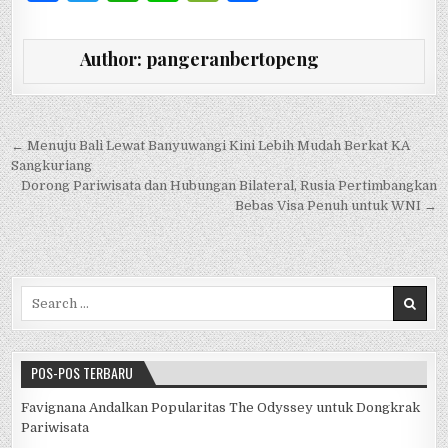
a
w
h
n
e
h
c
it
at
e
C
ar
Author:
pangeranbertopeng
e
te
s
h
e
b
r
A
at
o
p
Navigasi pos
← Menuju Bali Lewat Banyuwangi Kini Lebih Mudah Berkat KA
Sangkuriang
o
p
Dorong Pariwisata dan Hubungan Bilateral, Rusia Pertimbangkan
k
Bebas Visa Penuh untuk WNI →
Search for:
POS-POS TERBARU
Favignana Andalkan Popularitas The Odyssey untuk Dongkrak
Pariwisata