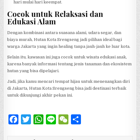
hari mulai hari keempat.
Cocok untuk Relaksasi dan
Edukasi Alam
Dengan kombinasi antara suasana alami, udara segar, dan
biaya murah, Hutan Kota Srengseng jadi pilihan ideal bagi
warga Jakarta yang ingin healing tanpa jauh-jauh ke luar kota.
Selain itu, kawasan ini juga cocok untuk wisata edukasi anak,
karena banyak informasi tentang jenis tanaman dan ekosistem
hutan yang bisa dipelajari.
Jadi, jika kamu mencari tempat hijau untuk menenangkan diri
di Jakarta, Hutan Kota Srengseng bisa jadi destinasi terbaik
untuk dikunjungi akhir pekan ini.
F
T
W
Li
W
S
a
w
h
n
e
h
c
it
at
e
C
ar