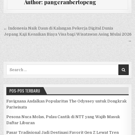
Author:
pangeranbertopeng
e
te
s
h
e
b
r
A
at
o
p
Navigasi pos
← Indonesia Naik Daun di Kalangan Pekerja Digital Dunia
Jepang Kaji Kenaikan Biaya Visa bagi Wisatawan Asing Mulai 2026
o
p
→
k
Search for:
POS-POS TERBARU
Favignana Andalkan Popularitas The Odyssey untuk Dongkrak
Pariwisata
Pesona Nuca Molas, Pulau Cantik di NTT yang Wajib Masuk
Daftar Liburan
Pasar Tradisional Jadi Destinasi Favorit Gen Z Lewat Tren