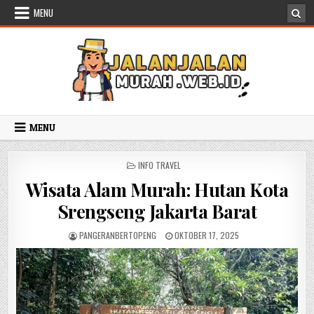
Skip to content
MENU
MENU
POSTED IN
INFO TRAVEL
Wisata Alam Murah: Hutan Kota
Srengseng Jakarta Barat
AUTHOR:
PUBLISHED DATE:
PANGERANBERTOPENG
OKTOBER 17, 2025