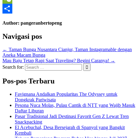
WeChat
Share
Author:
pangeranbertopeng
Navigasi pos
← Taman Bunga Nusantara Cianjur, Taman Instagramable dengan
Aneka Macam Bunga
Mau Baju Tetap Rapi Saat Traveling? Begini Caranya! →
Search for:
Pos-pos Terbaru
Favignana Andalkan Popularitas The Odyssey untuk
Dongkrak Pariwisata
Pesona Nuca Molas, Pulau Cantik di NTT yang Wajib Masuk
Daftar Liburan
Pasar Tradisional Jadi Destinasi Favorit Gen Z Lewat Tren
Snackpacking
El Acebuchal, Desa Bersejarah di Spanyol yang Bangkit
Kembali