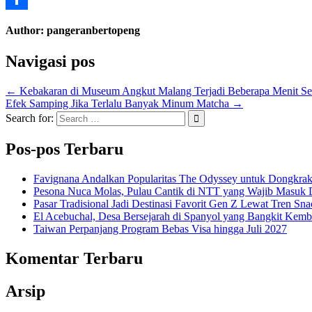
Share
Author:
pangeranbertopeng
Navigasi pos
← Kebakaran di Museum Angkut Malang Terjadi Beberapa Menit S
Efek Samping Jika Terlalu Banyak Minum Matcha →
Search for:
Pos-pos Terbaru
Favignana Andalkan Popularitas The Odyssey untuk Dongkrak
Pesona Nuca Molas, Pulau Cantik di NTT yang Wajib Masuk D
Pasar Tradisional Jadi Destinasi Favorit Gen Z Lewat Tren Sn
El Acebuchal, Desa Bersejarah di Spanyol yang Bangkit Kemb
Taiwan Perpanjang Program Bebas Visa hingga Juli 2027
Komentar Terbaru
Arsip