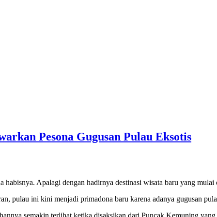
awarkan Pesona Gugusan Pulau Eksotis
 habisnya. Apalagi dengan hadirnya destinasi wisata baru yang mulai 
, pulau ini kini menjadi primadona baru karena adanya gugusan pulau 
ya semakin terlihat ketika disaksikan dari Puncak Kemuning yang meru