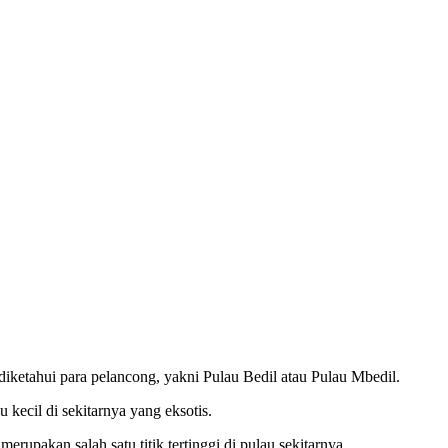
diketahui para pelancong, yakni Pulau Bedil atau Pulau Mbedil.
kecil di sekitarnya yang eksotis.
pakan salah satu titik tertinggi di pulau sekitarnya.