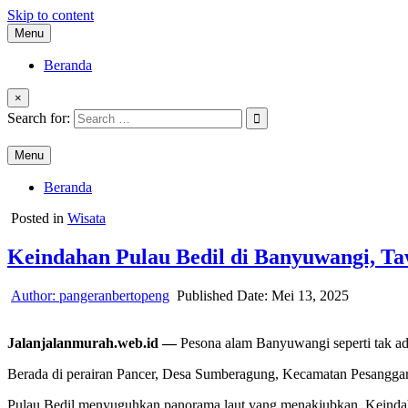
Skip to content
Menu
Beranda
×
Search for:
ok
Menu
Beranda
App
Posted in
Wisata
Keindahan Pulau Bedil di Banyuwangi, T
t
Author:
pangeranbertopeng
Published Date:
Mei 13, 2025
Jalanjalanmurah.web.id —
Pesona alam Banyuwangi seperti tak ada
Berada di perairan Pancer, Desa Sumberagung, Kecamatan Pesanggaran
Pulau Bedil menyuguhkan panorama laut yang menakjubkan. Keindahann