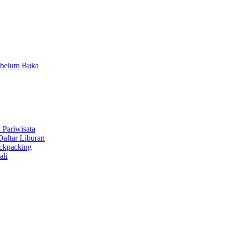
ebelum Buka
 Pariwisata
aftar Liburan
ackpacking
ali