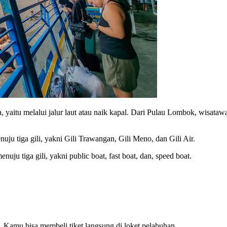
a, yaitu melalui jalur laut atau naik kapal. Dari Pulau Lombok, wis
ju tiga gili, yakni Gili Trawangan, Gili Meno, dan Gili Air.
ju tiga gili, yakni public boat, fast boat, dan, speed boat.
 Kamu bisa membeli tiket langsung di loket pelabuhan.