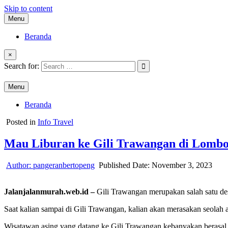
Skip to content
Menu
Beranda
×
Search for:
ok
Menu
Beranda
App
Posted in
Info Travel
Mau Liburan ke Gili Trawangan di Lombo
t
Author:
pangeranbertopeng
Published Date:
November 3, 2023
Jalanjalanmurah.web.id –
Gili Trawangan merupakan salah satu dest
Saat kalian sampai di Gili Trawangan, kalian akan merasakan seolah 
Wisatawan asing yang datang ke Gili Trawangan kebanyakan berasal da