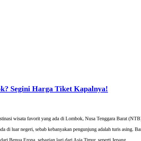
k? Segini Harga Tiket Kapalnya!
inasi wisata favorit yang ada di Lombok, Nusa Tenggara Barat (NTB). B
ada di luar negeri, sebab kebanyakan pengunjung adalah turis asing. B
ri Benua Eropa, sebagian lagi dari Asia Timur, seperti Jepang.