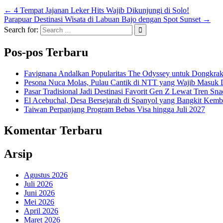
← 4 Tempat Jajanan Leker Hits Wajib Dikunjungi di Solo!
Parapuar Destinasi Wisata di Labuan Bajo dengan Spot Sunset →
Search for:
Pos-pos Terbaru
Favignana Andalkan Popularitas The Odyssey untuk Dongkrak
Pesona Nuca Molas, Pulau Cantik di NTT yang Wajib Masuk D
Pasar Tradisional Jadi Destinasi Favorit Gen Z Lewat Tren Sn
El Acebuchal, Desa Bersejarah di Spanyol yang Bangkit Kemb
Taiwan Perpanjang Program Bebas Visa hingga Juli 2027
Komentar Terbaru
Arsip
Agustus 2026
Juli 2026
Juni 2026
Mei 2026
April 2026
Maret 2026