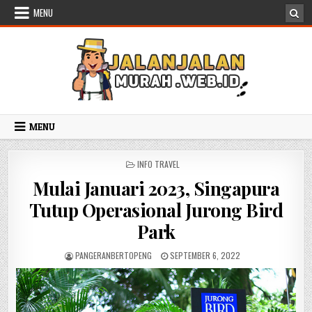
Skip to content
MENU
MENU
POSTED IN
INFO TRAVEL
Mulai Januari 2023, Singapura
Tutup Operasional Jurong Bird
Park
AUTHOR:
PUBLISHED DATE:
PANGERANBERTOPENG
SEPTEMBER 6, 2022