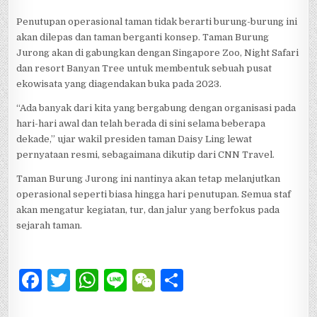
Penutupan operasional taman tidak berarti burung-burung ini
akan dilepas dan taman berganti konsep. Taman Burung
Jurong akan di gabungkan dengan Singapore Zoo, Night Safari
dan resort Banyan Tree untuk membentuk sebuah pusat
ekowisata yang diagendakan buka pada 2023.
“Ada banyak dari kita yang bergabung dengan organisasi pada
hari-hari awal dan telah berada di sini selama beberapa
dekade,” ujar wakil presiden taman Daisy Ling lewat
pernyataan resmi, sebagaimana dikutip dari CNN Travel.
Taman Burung Jurong ini nantinya akan tetap melanjutkan
operasional seperti biasa hingga hari penutupan. Semua staf
akan mengatur kegiatan, tur, dan jalur yang berfokus pada
sejarah taman.
F
T
W
Li
W
S
a
w
h
n
e
h