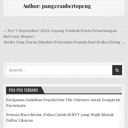
c
it
at
e
C
ar
Author:
pangeranbertopeng
e
te
s
h
e
b
r
A
at
o
p
Navigasi pos
← Per 7 September 2022 Jepang Tambah Kuota Penerbangan
dari Luar Negeri
o
p
Risiko Yang Harus Disadari Penyelam Pemula Saat Scuba Diving →
k
Search for:
POS-POS TERBARU
Favignana Andalkan Popularitas The Odyssey untuk Dongkrak
Pariwisata
Pesona Nuca Molas, Pulau Cantik di NTT yang Wajib Masuk
Daftar Liburan