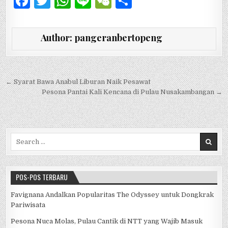
F
T
W
Li
W
S
a
w
h
n
e
h
c
it
at
e
C
ar
Author:
pangeranbertopeng
e
te
s
h
e
b
r
A
at
o
p
Navigasi pos
← Syarat Bawa Anabul Liburan Naik Pesawat
Pesona Pantai Kali Kencana di Pulau Nusakambangan →
o
p
k
Search for:
POS-POS TERBARU
Favignana Andalkan Popularitas The Odyssey untuk Dongkrak
Pariwisata
Pesona Nuca Molas, Pulau Cantik di NTT yang Wajib Masuk