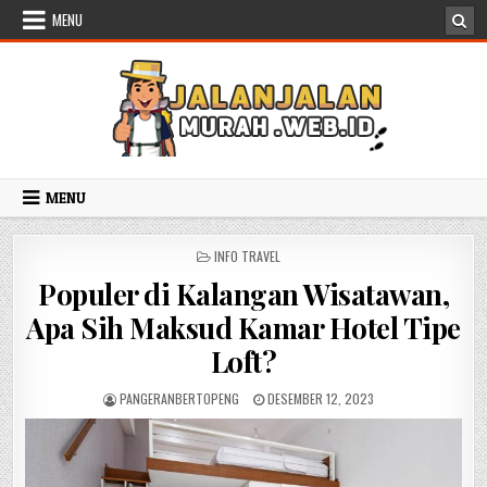
Skip to content
MENU
MENU
POSTED IN
INFO TRAVEL
Populer di Kalangan Wisatawan,
Apa Sih Maksud Kamar Hotel Tipe
Loft?
AUTHOR:
PUBLISHED DATE:
PANGERANBERTOPENG
DESEMBER 12, 2023