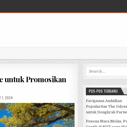
Search for:
e untuk Promosikan
POS-POS TERBARU
SHED DATE:
 1, 2024
Favignana Andalkan
Popularitas The Odys
untuk Dongkrak Pariw
Pesona Nuca Molas, P
Cantik di NTT yang Wa