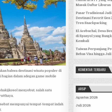
Masuk Daftar Liburan
Pasar Tradisional Jadi
Destinasi Favorit Gen
Tren Snackpacking
El Acebuchal, Desa Be
di Spanyol yang Bangk
Kembali
Taiwan Perpanjang P
Bebas Visa hingga Juli
KOMENTAR TERBARU
kan bahwa destinasi wisata populer di
gai bagian dalam adegan game mobile
ARSIP
hakijkosol menyebut, salah satu
yutthaya.
Agustus 2026
tersebut mempunyai tempat-tempat indah
Juli 2026
.