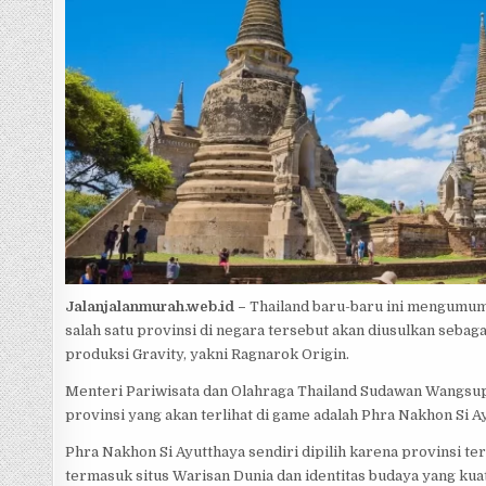
p
e
Jalanjalanmurah.web.id –
Thailand baru-baru ini mengumum
salah satu provinsi di negara tersebut akan diusulkan seba
produksi Gravity, yakni Ragnarok Origin.
Menteri Pariwisata dan Olahraga Thailand Sudawan Wangsup
provinsi yang akan terlihat di game adalah Phra Nakhon Si A
Phra Nakhon Si Ayutthaya sendiri dipilih karena provinsi 
termasuk situs Warisan Dunia dan identitas budaya yang kuat