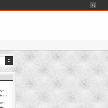
sey
isata
ulau
jib