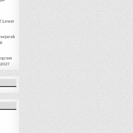
 Z Lewat
rsejarah
it
rogram
 2027