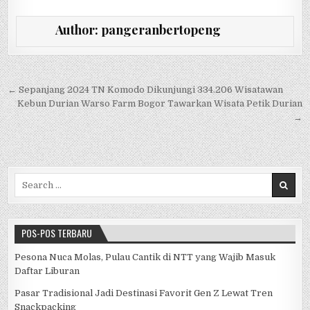
a
w
h
n
e
h
c
it
at
e
C
ar
Author:
pangeranbertopeng
e
te
s
h
e
b
r
A
at
o
p
Navigasi pos
← Sepanjang 2024 TN Komodo Dikunjungi 334.206 Wisatawan
Kebun Durian Warso Farm Bogor Tawarkan Wisata Petik Durian
o
p
→
k
Search for:
POS-POS TERBARU
Pesona Nuca Molas, Pulau Cantik di NTT yang Wajib Masuk
Daftar Liburan
Pasar Tradisional Jadi Destinasi Favorit Gen Z Lewat Tren
Snackpacking