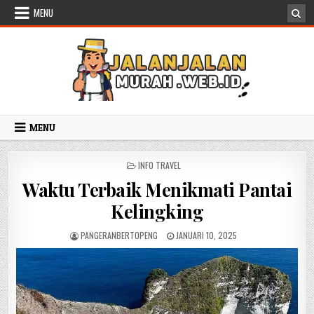
Skip to content
MENU
MENU
POSTED IN
INFO TRAVEL
Waktu Terbaik Menikmati Pantai
Kelingking
AUTHOR:
PUBLISHED DATE:
PANGERANBERTOPENG
JANUARI 10, 2025