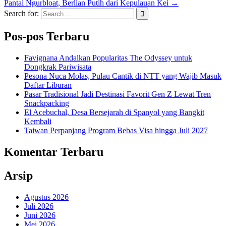
Pantai Ngurbloat, Berlian Putih dari Kepulauan Kei →
Search for:
Pos-pos Terbaru
Favignana Andalkan Popularitas The Odyssey untuk
Dongkrak Pariwisata
Pesona Nuca Molas, Pulau Cantik di NTT yang Wajib Masuk
Daftar Liburan
Pasar Tradisional Jadi Destinasi Favorit Gen Z Lewat Tren
Snackpacking
El Acebuchal, Desa Bersejarah di Spanyol yang Bangkit
Kembali
Taiwan Perpanjang Program Bebas Visa hingga Juli 2027
Komentar Terbaru
Arsip
Agustus 2026
Juli 2026
Juni 2026
Mei 2026