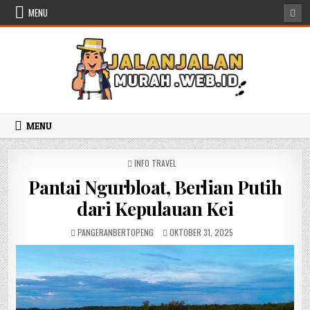
Skip to content
MENU
MENU
POSTED IN
INFO TRAVEL
Pantai Ngurbloat, Berlian Putih
dari Kepulauan Kei
AUTHOR:
PUBLISHED DATE:
PANGERANBERTOPENG
OKTOBER 31, 2025