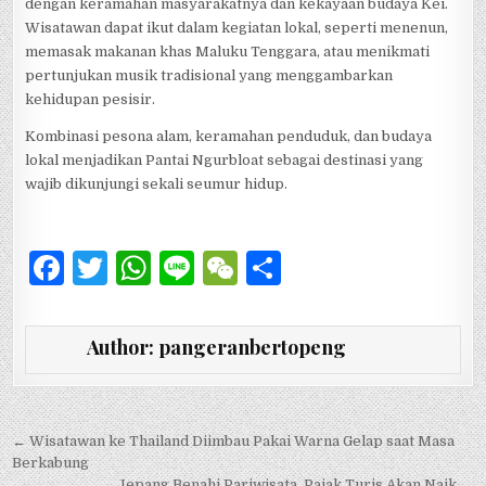
dengan keramahan masyarakatnya dan kekayaan budaya Kei.
Wisatawan dapat ikut dalam kegiatan lokal, seperti menenun,
memasak makanan khas Maluku Tenggara, atau menikmati
pertunjukan musik tradisional yang menggambarkan
kehidupan pesisir.
Kombinasi pesona alam, keramahan penduduk, dan budaya
lokal menjadikan Pantai Ngurbloat sebagai destinasi yang
wajib dikunjungi sekali seumur hidup.
F
T
W
Li
W
S
a
w
h
n
e
h
c
it
at
e
C
ar
Author:
pangeranbertopeng
e
te
s
h
e
b
r
A
at
o
p
Navigasi pos
← Wisatawan ke Thailand Diimbau Pakai Warna Gelap saat Masa
Berkabung
o
p
Jepang Benahi Pariwisata, Pajak Turis Akan Naik →