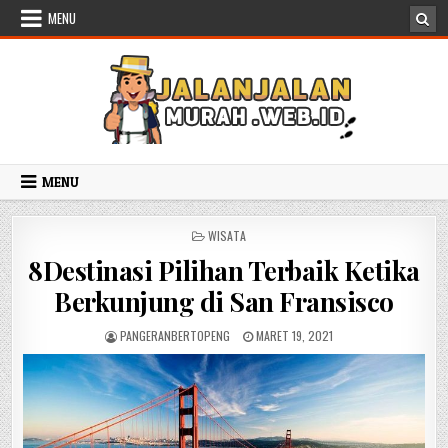
Skip to content
MENU
MENU
POSTED IN
WISATA
8Destinasi Pilihan Terbaik Ketika
Berkunjung di San Fransisco
AUTHOR:
PUBLISHED DATE:
PANGERANBERTOPENG
MARET 19, 2021