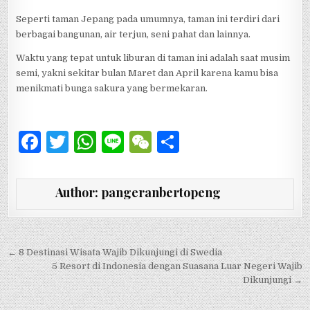
Seperti taman Jepang pada umumnya, taman ini terdiri dari
berbagai bangunan, air terjun, seni pahat dan lainnya.
Waktu yang tepat untuk liburan di taman ini adalah saat musim
semi, yakni sekitar bulan Maret dan April karena kamu bisa
menikmati bunga sakura yang bermekaran.
F
T
W
Li
W
S
a
w
h
n
e
h
c
it
at
e
C
ar
Author:
pangeranbertopeng
e
te
s
h
e
b
r
A
at
o
p
Navigasi pos
← 8 Destinasi Wisata Wajib Dikunjungi di Swedia
5 Resort di Indonesia dengan Suasana Luar Negeri Wajib
o
p
Dikunjungi →
k