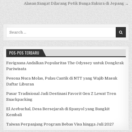
o
p
Alasan Sangat Dilarang Petik Bunga Sakura di Jepang →
k
Search for:
POS-POS TERBARU
Favignana Andalkan Popularitas The Odyssey untuk Dongkrak
Pariwisata
Pesona Nuca Molas, Pulau Cantik di NTT yang Wajib Masuk
Daftar Liburan
Pasar Tradisional Jadi Destinasi Favorit Gen Z Lewat Tren
Snackpacking
El Acebuchal, Desa Bersejarah di Spanyol yang Bangkit
Kembali
Taiwan Perpanjang Program Bebas Visa hingga Juli 2027