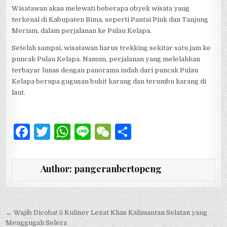
Wisatawan akan melewati beberapa obyek wisata yang
terkenal di Kabupaten Bima, seperti Pantai Pink dan Tanjung
Meriam, dalam perjalanan ke Pulau Kelapa.
Setelah sampai, wisatawan harus trekking sekitar satu jam ke
puncak Pulau Kelapa. Namun, perjalanan yang melelahkan
terbayar lunas dengan panorama indah dari puncak Pulau
Kelapa berupa gugusan bukit karang dan terumbu karang di
laut.
F
T
W
Li
W
S
a
w
h
n
e
h
c
it
at
e
C
ar
Author:
pangeranbertopeng
e
te
s
h
e
b
r
A
at
o
p
Navigasi pos
← Wajib Dicoba! 5 Kuliner Lezat Khas Kalimantan Selatan yang
Menggugah Selera