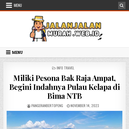
Skip to content
MENU
MENU
POSTED IN
INFO TRAVEL
Miliki Pesona Bak Raja Ampat,
Begini Indahnya Pulau Kelapa di
Bima NTB
AUTHOR:
PUBLISHED DATE:
PANGERANBERTOPENG
NOVEMBER 14, 2023